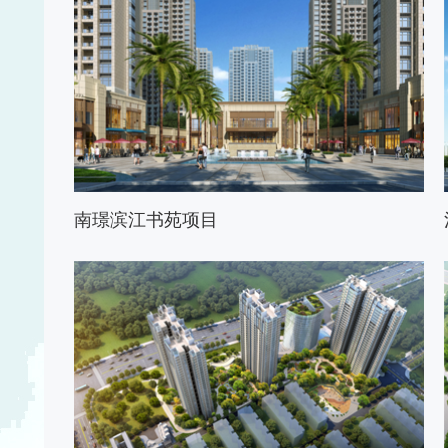
南璟滨江书苑项目