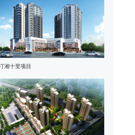
汀湘十里项目