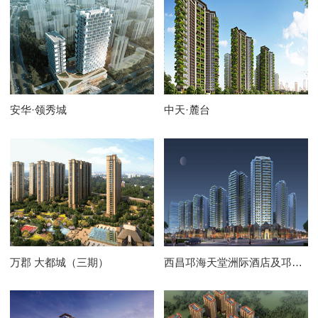
安华·领秀城
中天·麓台
万郡 大都城（三期）
西昌邛海天堂洲际酒店及邛海1号院住宅